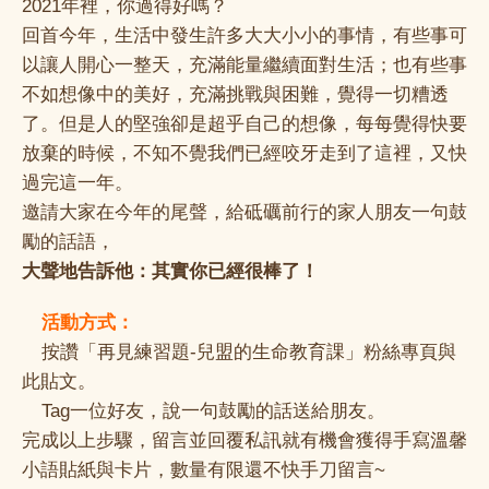
2021年裡，你過得好嗎？
回首今年，生活中發生許多大大小小的事情，有些事可
以讓人開心一整天，充滿能量繼續面對生活；也有些事
不如想像中的美好，充滿挑戰與困難，覺得一切糟透
了。但是人的堅強卻是超乎自己的想像，每每覺得快要
放棄的時候，不知不覺我們已經咬牙走到了這裡，又快
過完這一年。
邀請大家在今年的尾聲，給砥礪前行的家人朋友一句鼓
勵的話語，
大聲地告訴他：其實你已經很棒了！
活動方式：
🔔
按讚「再見練習題-兒盟的生命教育課」粉絲專頁與
👉
此貼文。
Tag一位好友，說一句鼓勵的話送給朋友。
👉
完成以上步驟，留言並回覆私訊就有機會獲得手寫溫馨
小語貼紙與卡片，數量有限還不快手刀留言~